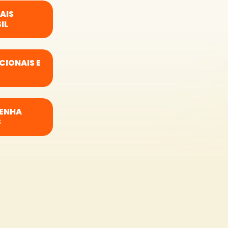
AIS
IL
CIONAIS E
VENHA
S